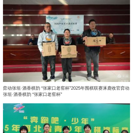
弈动张垣·酒香棋韵 “张家口老窖杯”2025年围棋联赛涿鹿收官弈动
张垣·酒香棋韵 “张家口老窖杯”