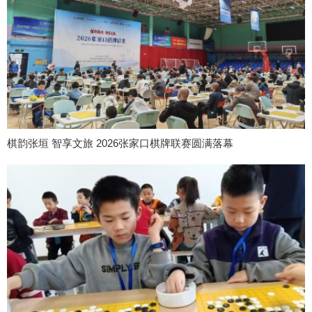
棋韵张垣 智享文旅 2026张家口棋牌联赛圆满落幕