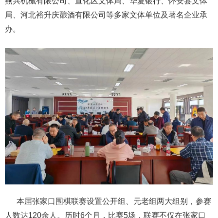
燕兴机械有限公司、宣化区文体局、华夏银行、怀安县文体
局、河北裕升庆酿酒有限公司等多家文体单位及著名企业承
办。
本届张家口围棋联赛设置公开组、元老组两大组别，参赛
人数达120余人。历时6个月，比赛5场，联赛不仅在张家口