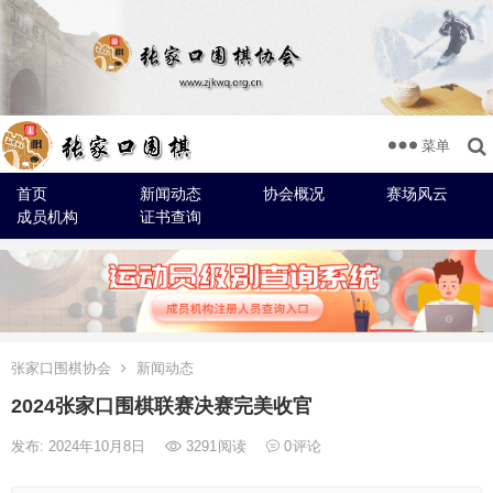
菜单
首页
新闻动态
协会概况
赛场风云
成员机构
证书查询
张家口围棋协会
新闻动态
2024张家口围棋联赛决赛完美收官
发布: 2024年10月8日
3291
阅读
0
评论