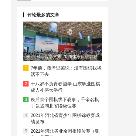
评论最多的文章
棋韵张垣 智享文旅 2026张家口棋牌联
赛圆满落幕
7年前，藤泽里菜说：没有围棋我将
1
活不下去
十八岁不负青春韶华 山东职业围棋
2
成人礼盛大举行
疫后首个围棋线下赛事，千余名棋
3
手竞逐湖北省段级位赛
2021年河北省青少年围棋锦标赛成
4
绩发布
2021年河北省业余围棋段位赛（张
5