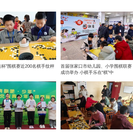
道杯”围棋赛近200名棋手纹枰
首届张家口市幼儿园、小学围棋联赛
成功举办 小棋手乐在“棋”中