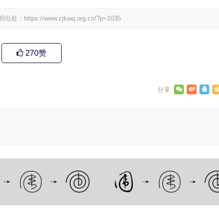
明出处：
https://www.zjkwq.org.cn/?p=1035
270
赞