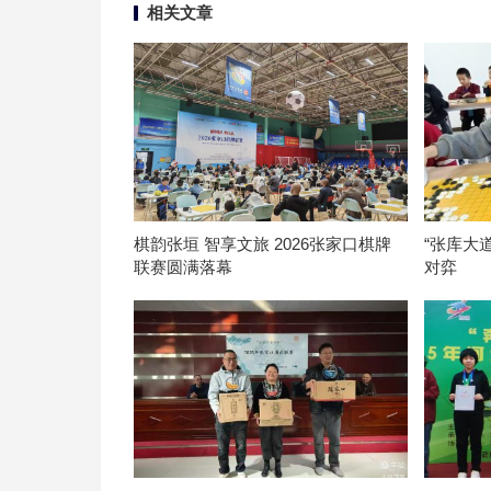
相关文章
棋韵张垣 智享文旅 2026张家口棋牌
“张库大
联赛圆满落幕
对弈