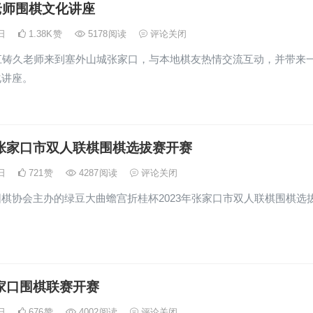
老师围棋文化讲座
4日
1.38K
赞
5178
阅读
评论关闭
，江铸久老师来到塞外山城张家口，与本地棋友热情交流互动，并带来
化讲座。
年张家口市双人联棋围棋选拔赛开赛
4日
721
赞
4287
阅读
评论关闭
棋协会主办的绿豆大曲蟾宫折桂杯2023年张家口市双人联棋围棋选
张家口围棋联赛开赛
3日
676
赞
4002
阅读
评论关闭