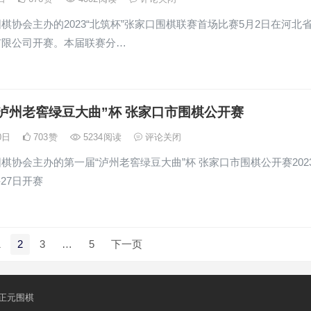
棋协会主办的2023“北筑杯”张家口围棋联赛首场比赛5月2日在河北
有限公司开赛。本届联赛分…
泸州老窖绿豆大曲”杯 张家口市围棋公开赛
30日
703
赞
5234
阅读
评论关闭
棋协会主办的第一届“泸州老窖绿豆大曲”杯 张家口市围棋公开赛202
-27日开赛
1
2
3
…
5
下一页
正元围棋