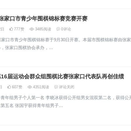
 年张家口市青少年围棋锦标赛竞赛开赛
月2日
777
赞
3485
阅读
0
评论
家口市青少年围棋锦标赛于9月30日开赛。本届市围棋锦标赛由张
办，张家口围棋协会承办，…
第16届运动会群众组围棋比赛张家口代表队再创佳绩
5日
607
赞
4351
阅读
评论关闭
得青年组男子个人第一名 李晓冰获得公开组男女混双第二名，获得公
第五名 张国宇获得青年组男子…