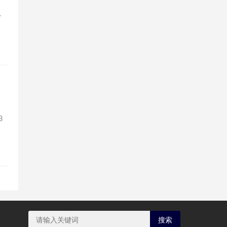
省
3
搜索