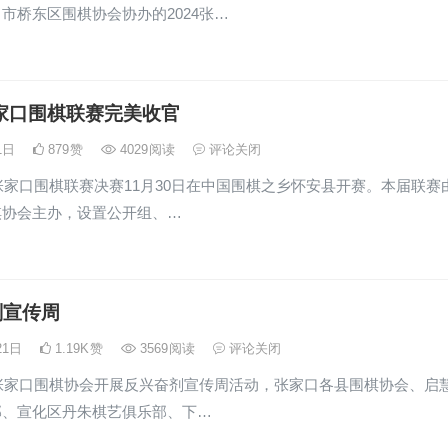
市桥东区围棋协会协办的2024张…
张家口围棋联赛完美收官
月1日
879
赞
4029
阅读
评论关闭
家口围棋联赛决赛11月30日在中国围棋之乡怀安县开赛。本届联赛
棋协会主办，设置公开组、…
剂宣传周
21日
1.19K
赞
3569
阅读
评论关闭
日张家口围棋协会开展反兴奋剂宣传周活动，张家口各县围棋协会、启
部、宣化区丹朱棋艺俱乐部、下…