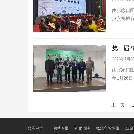
由张家口围
燕兴机械
第一届“
2023年1月
由张家口围
年1月26日
文
上一页
章
分
页
会员单位：
启慧围棋
宣化棋院
张北弈智围棋
阳原