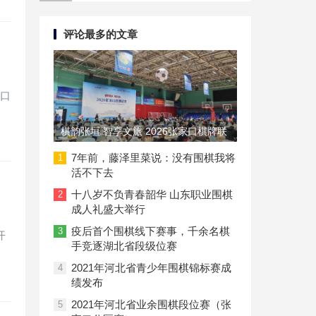
评论最多的文章
家口
棋韵张垣 智享文旅 2026张家口棋牌联
赛圆满落幕
7年前，藤泽里菜说：没有围棋我将
1
活不下去
十八岁不负青春韶华 山东职业围棋
2
成人礼盛大举行
疫后首个围棋线下赛事，千余名棋
3
开
手竞逐湖北省段级位赛
2021年河北省青少年围棋锦标赛成
4
绩发布
2021年河北省业余围棋段位赛（张
5